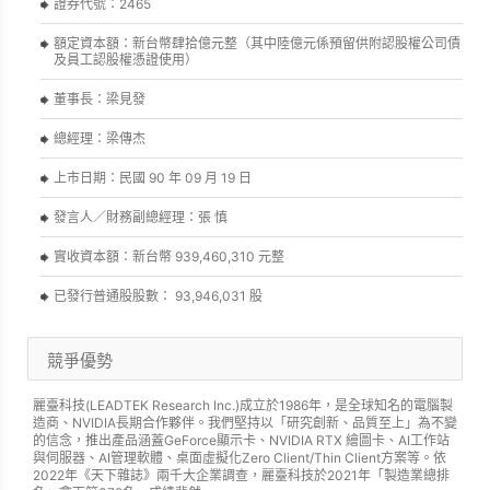
證券代號：2465
額定資本額：新台幣肆拾億元整（其中陸億元係預留供附認股權公司債
及員工認股權憑證使用）
董事長：梁見發
總經理：梁傳杰
上市日期：民國 90 年 09 月 19 日
發言人／財務副總經理：張 慎
實收資本額：新台幣 939,460,310 元整
已發行普通股股數： 93,946,031 股
競爭優勢
麗臺科技(LEADTEK Research Inc.)成立於1986年，是全球知名的電腦製
造商、NVIDIA長期合作夥伴。我們堅持以「研究創新、品質至上」為不變
的信念，推出產品涵蓋GeForce顯示卡、NVIDIA RTX 繪圖卡、AI工作站
與伺服器、AI管理軟體、桌面虛擬化Zero Client/Thin Client方案等。依
2022年《天下雜誌》兩千大企業調查，麗臺科技於2021年「製造業總排