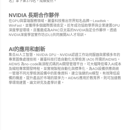
名」拿下第379名，成績斐然。
NVIDIA 長期合作夥伴
在GPU與雲端服務領域，麗臺科技推出世界知名品牌－Leadtek、
WinFast，並獲得多個國際獎項肯定。近年成功協助學界與企業建置GPU
深度學習環境，且獲邀成為APAC亞太區的NVIDIA指定合作夥伴，透過
NVIDIA深度學習實作坊(DLI)共同展開AI人才培訓。
AI的應用和創新
集合AI人工智慧、NVIDIA GPU、NVIDIA認證工作站伺服器與累積多年的
專業圖像處理技術，麗臺科技打造自動化光學檢測 (AOI) 所需的AIDMS。
AIDMS 為no-code無須程式碼的AI開發管理平台，可大幅降低導入AI成本
及縮短專案開發時程，並實現製程自動化與標準化，為AOI設備供應商統
一管理不同光學檢測設備中的影像資料，建立強健的AI模型，有效降低設
備的機差，提升產品於市場的競爭力。AIDMS應用於教育界，則可加速教
學環境建置、論文研究及產學計畫。