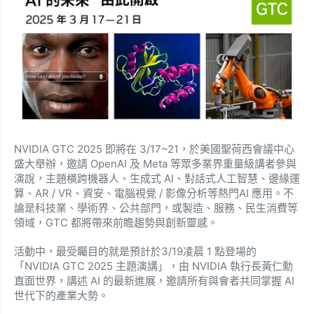
NVIDIA GTC 2025 即將在 3/17~21，於美國聖荷西會議中心
盛大舉辦，邀請 OpenAI 及 Meta 等眾多業界重量級講者參與
演說，主題橫跨機器人、生成式 AI、對話式人工智慧、邊緣運
算、AR / VR、資安、電腦視覺 / 影像分析等熱門AI 應用。不
論是科技業、學術界、公共部門，或製造、服務、民生消費等
領域，GTC 都將帶來前瞻趨勢與創新靈感。
活動中，最受矚目的就是預計於3/19凌晨 1 點登場的
「NVIDIA GTC 2025 主題演講」，由 NVIDIA 執行長黃仁勳
直面世界，講述 AI 的最新進展，邀請所有與會者共同掌握 AI
世代下的產業大勢。