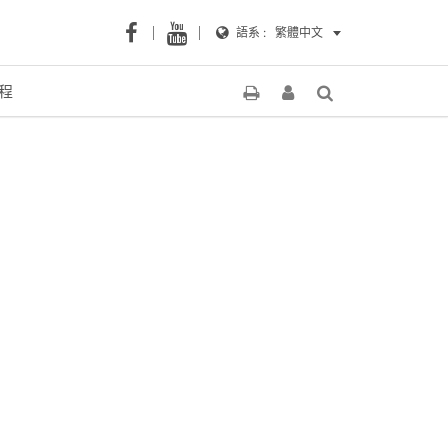
語系 :
繁體中文
程