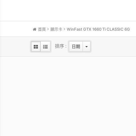
首頁
顯示卡
WinFast GTX 1660 Ti CLASSIC 6G
排序 :
日期
WinFast RTX 5060 HURRICANE
WinF
8GB
NVIDIA Blackwell GPU/2.28 GHz Base
NVIDI
clock/2.5 GHz Boost clock