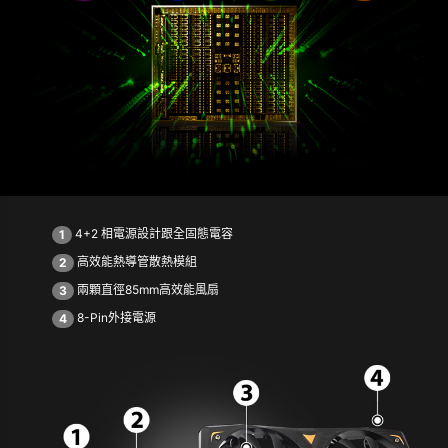
4+2 相電源設計跟全固態電容
1
高效能熱導管散熱模組
2
兩顆直徑85mm高效能風扇
3
8-Pin外接電源
4