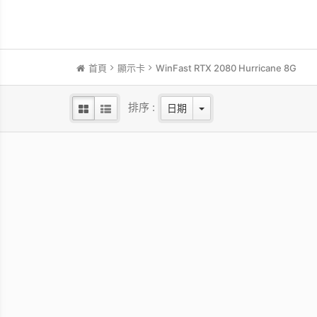
首頁
顯示卡
WinFast RTX 2080 Hurricane 8G
排序 :
日期
WinFast RTX 5060 HURRICANE
WinF
8GB
NVIDIA Blackwell GPU/2.28 GHz Base
NVIDI
clock/2.5 GHz Boost clock