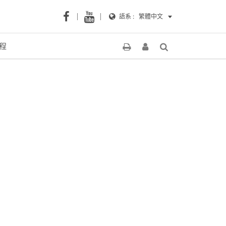
語系 :
繁體中文
程