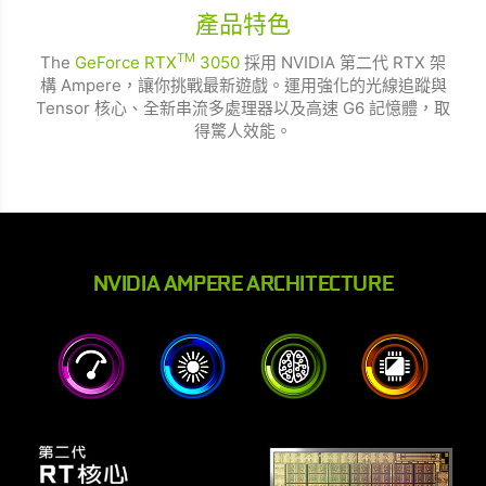
產品特色
TM
The
GeForce RTX
3050
採用 NVIDIA 第二代 RTX 架
構 Ampere，讓你挑戰最新遊戲。運用強化的光線追蹤與
Tensor 核心、全新串流多處理器以及高速 G6 記憶體，取
得驚人效能。
NVIDIA AMPERE ARCHITECTURE