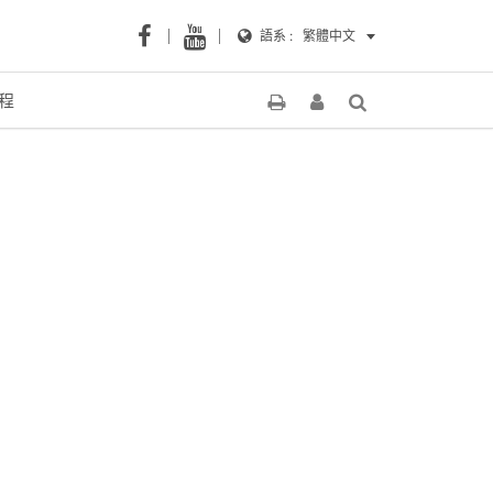
語系 :
繁體中文
程