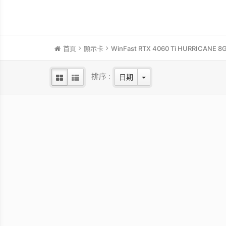
首頁
顯示卡
WinFast RTX 4060 Ti HURRICANE 8
排序 :
日期
WinFast RTX 5060 HURRICANE
WinF
8GB
NVIDIA Blackwell GPU/2.28 GHz Base
NVIDI
clock/2.5 GHz Boost clock