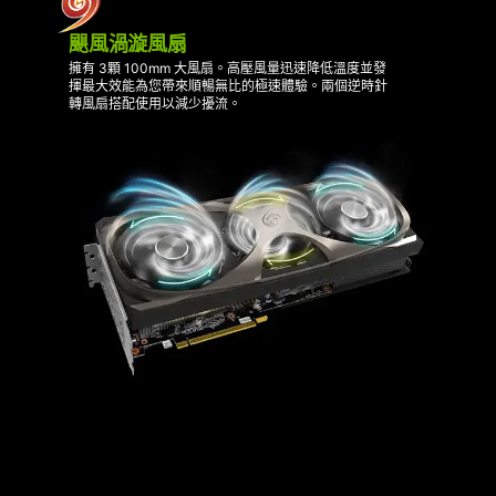
颶風渦漩風扇
擁有 3顆 100mm 大風扇。高壓風量迅速降低溫度並發
揮最大效能為您帶來順暢無比的極速體驗。兩個逆時針
轉風扇搭配使用以減少擾流。