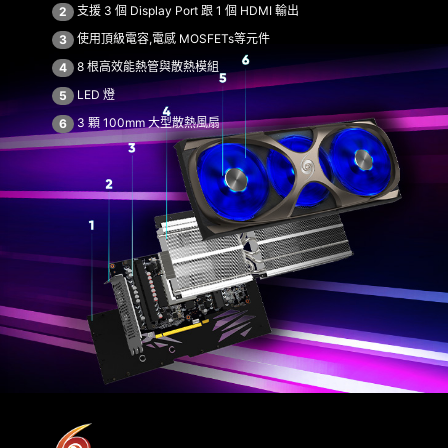
支援 3 個 Display Port 跟 1 個 HDMI 輸出
2
使用頂級電容,電感 MOSFETs等元件
3
8 根高效能熱管與散熱模組
4
LED 燈
5
3 顆 100mm 大型散熱風扇
6