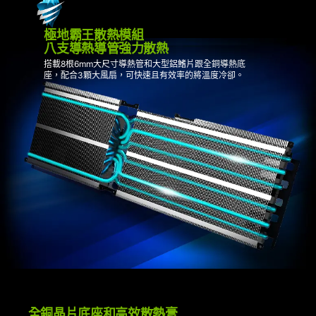
極地霸王散熱模組
八支導熱導管強力散熱
搭載8根6mm大尺寸導熱管和大型鋁鰭片跟全銅導熱底
座，配合3顆大風扇，可快速且有效率的將溫度冷卻。
全銅晶片底座和高效散熱膏