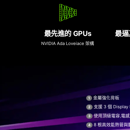
最先進的 GPUs
最逼
NVIDIA Ada Loveiace 架構
金屬強化背板
1
支援 3 個 Display
2
使用頂級電容,電感 
3
8 根高效能熱管與
4