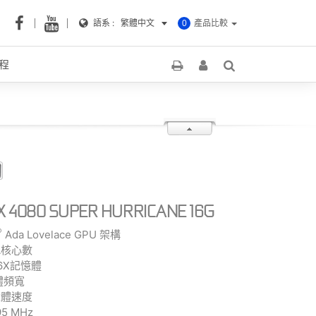
語系 :
繁體中文
產品比較
0
程
TX 4080 SUPER HURRICANE 16G
®
Ada Lovelace GPU 架構
DA核心數
R6X記憶體
憶體頻寬
記憶體速度
5 MHz