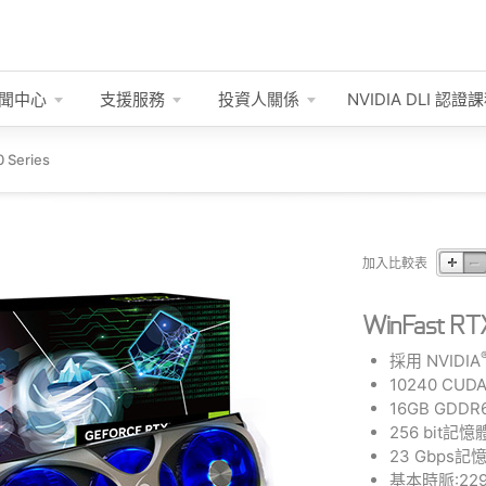
聞中心
支援服務
投資人關係
NVIDIA DLI
認證課
 Series
加入比較表
WinFast R
採用 NVIDIA
10240 CU
16GB GDD
256 bit記
23 Gbps
基本時脈:229