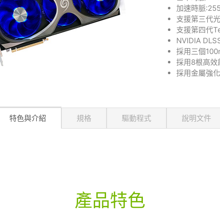
加速時脈:255
支援第三代
支援第四代Te
NVIDIA DL
採用三個10
採用8根高效
採用金屬強
特色與介紹
規格
驅動程式
說明文件
產品特色