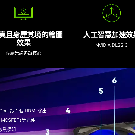
真且身歷其境的繪圖
人工智慧加速效
效果
NVIDIA DLSS 3
專屬光線追蹤核心
 Port 跟 1 個 HDMI 輸出
MOSFETs等元件
散熱模組