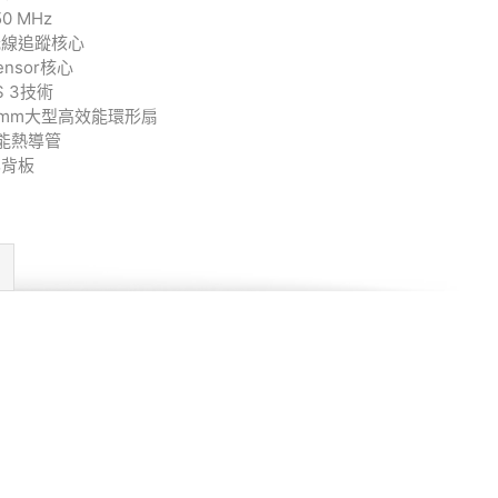
0 MHz
光線追蹤核心
nsor核心
SS 3技術
0mm大型高效能環形扇
能熱導管
化背板