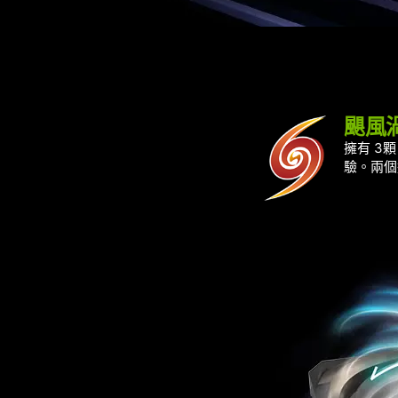
颶風
擁有 3
驗。兩個