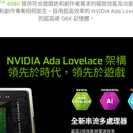
TM
4080
提供符合遊戲迷和創作者需求的極致效能及功
專案栩栩如生。採用超高效率的 NVIDIA Ada Lovel
的超高速 G6X 記憶體。
NVIDIA Ada Lovelace 架構
領先於時代，領先於遊戲
全新串流多處理器
最高2倍效能與電源效率