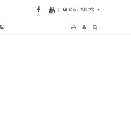
語系 :
繁體中文
程