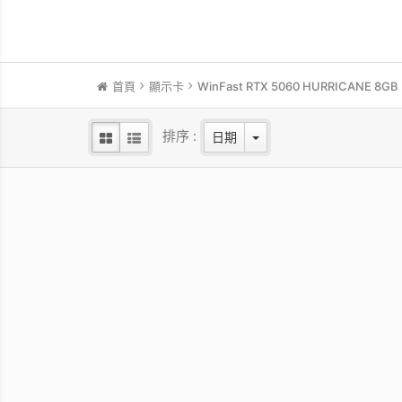
首頁
顯示卡
WinFast RTX 5060 HURRICANE 8GB
排序 :
日期
WinFast RTX 5060 HURRICANE
WinF
8GB
NVIDIA Blackwell GPU/2.28 GHz Base
NVIDI
clock/2.5 GHz Boost clock