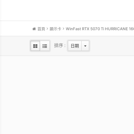
首頁
顯示卡
WinFast RTX 5070 Ti HURRICANE 16
排序 :
日期
WinFast RTX 5060 HURRICANE
WinF
8GB
NVIDIA Blackwell GPU/2.28 GHz Base
NVIDI
clock/2.5 GHz Boost clock