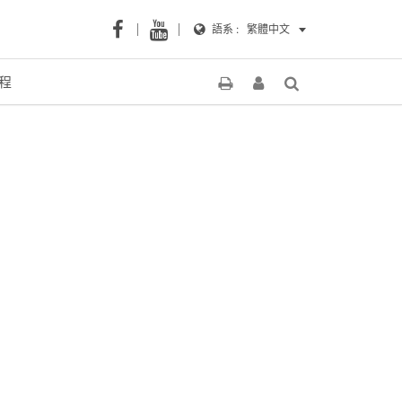
語系 :
繁體中文
程