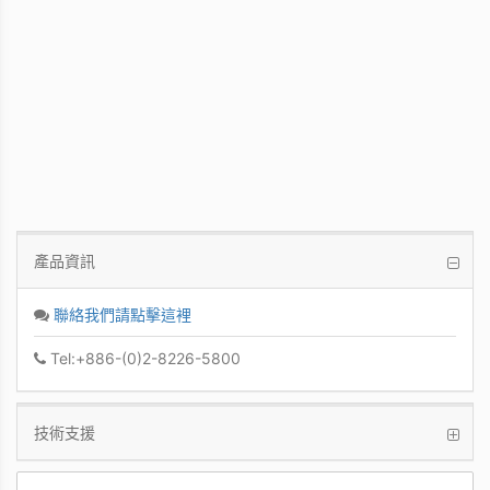
PCoIP 管理軟體
讓IT管理者能夠輕鬆快速地從單一控制台管
理眾多PCoIP Zero Clients
產品資訊
聯絡我們請點擊這裡
Tel:+886-(0)2-8226-5800
技術支援