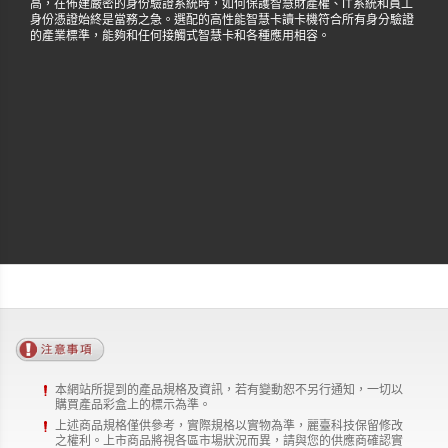
高，在佈建嚴密的身份驗證系統時，如何保護智慧財產權、IT系統和員工
身份憑證始終是當務之急。選配的高性能智慧卡讀卡機符合所有身分驗證
的產業標準，能夠和任何接觸式智慧卡和各種應用相容。
本網站所提到的產品規格及資訊，若有變動恕不另行通知，一切以
購買產品彩盒上的標示為準。
上述商品規格僅供參考，實際規格以實物為準，麗臺科技保留修改
之權利。上市商品將視各區市場狀況而異，請與您的供應商確認實