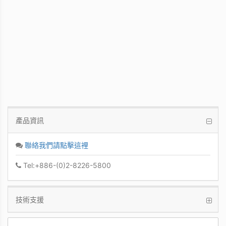
PCoIP 管理軟體
讓IT管理者能夠輕鬆快速地從單一控制台管
理眾多PCoIP Zero Clients
產品資訊
聯絡我們請點擊這裡
Tel:+886-(0)2-8226-5800
技術支援