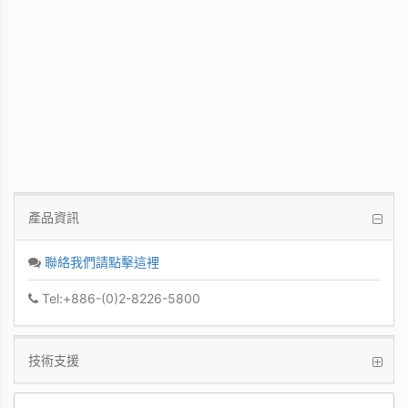
PCoIP 管理軟體
讓IT管理者能夠輕鬆快速地從單一控制台管
理眾多PCoIP Zero Clients
產品資訊
聯絡我們請點擊這裡
Tel:+886-(0)2-8226-5800
技術支援