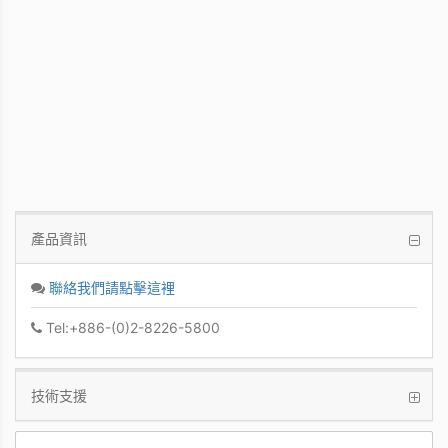
PCoIP 管理軟體
讓IT管理者能夠輕鬆快速地從單一控制台管
理眾多PCoIP Zero Clients
產品資訊
聯絡我們請點擊這裡
Tel:+886-(0)2-8226-5800
技術支援