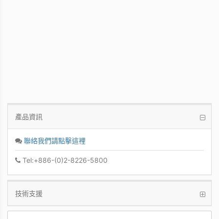
PCoIP 管理軟體
讓IT管理者能夠輕鬆快速地從單一控制台管
理眾多PCoIP Zero Clients
產品資訊
聯絡我們請點擊這裡
Tel:+886-(0)2-8226-5800
技術支援