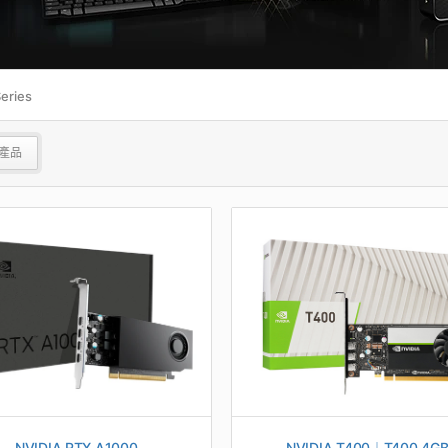
eries
應產品
NVIDIA RTX A1000
NVIDIA T400︱T400 4G