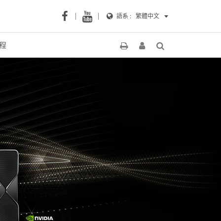
語系 :
繁體中文
程