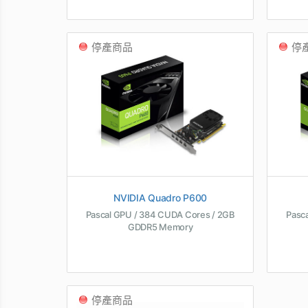
停產商品
停
NVIDIA Quadro P600
Pascal GPU / 384 CUDA Cores / 2GB
Pasc
GDDR5 Memory
停產商品