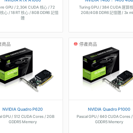
re GPU / 2,304 CUDA 核心 / 72
Turing GPU / 384 CUDA 運算核
 核心 / 18 RT 核心 / 8GB DDR6 記憶
2GB/4GB DDR6 記憶體 / 3x m
體
產商品
停產商品
NVIDIA Quadro P620
NVIDIA Quadro P1000
al GPU / 512 CUDA Cores / 2GB
Pascal GPU / 640 CUDA Cores 
GDDR5 Memory
GDDR5 Memory