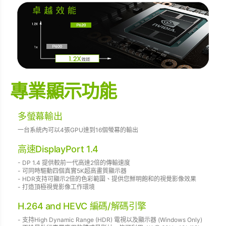
專業顯示功能
多螢幕輸出
一台系統內可以4張GPU達到16個螢幕的輸出
高速DisplayPort 1.4
- DP 1.4 提供較前一代高達2倍的傳輸速度
- 可同時驅動四個真實5K超高畫質顯示器
- HDR支持可顯示2倍的色彩範圍、提供您鮮明飽和的視覺影像效果
- 打造頂極視覺影像工作環境
H.264 and HEVC 編碼/解碼引擎
- 支持High Dynamic Range (HDR) 電視以及顯示器 (Windows Only)