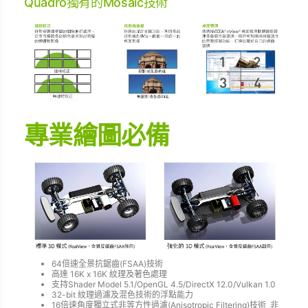
Quadro獨有的Mosaic技術
專業繪圖必備
64倍速全景抗鋸齒(FSAA)技術
高達 16K x 16K 紋理及著色處理
支持Shader Model 5.1/OpenGL 4.5/DirectX 12.0/Vulkan 1.0
32-bit 紋理過濾及混色技術的浮點能力
16倍速角度獨立式非等方性過濾(Anisotropic Filtering)技術 非