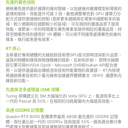
先進的著色技術
網格著色提供基於運算的幾何管線，以加速幾何複雜模型和場景的
處理和剔除，效能提升可達 2 倍。動態調整著色對 GPU 運算力分
配方式提供更細微的控制 (意即更多週期用在場景中細節較多的區
域，較少週期用在細節較少的區域)，可在相同的畫面品質下提高
效能，或節省一半的時間產生著色像素並提供相近的畫面品質。材
質空間著色特別適用於 VR 體驗，可以用不同速率處理著色和幾何
樣本，執行起來更有效率。
RT 核心
全新基於專用硬體的光線追踪技術使GPU首次即時渲染影片品質，
逼真的物體和環境與物理精確的陰影，反射和折射。 即時光線跟
踪引擎可與NVIDIA OptiX，Microsoft DXR和Vulkan API配合使
用，以提供遠遠超出傳統渲染技術所能實現的真實感。 RT內核使
用通過像素投射的少量光線來加速邊界體積層次（BVH）遍歷和光
線投射功能。
先進串流多處理器 (SM) 架構
Turing 架構建立在 SM 大幅強化的 Volta GPU 上，能源效率比上
一代的 Pascal 高 50%，在相同的功耗範圍內大幅提高效能。
高速 GDDR6 記憶體
Quadro RTX 8000 配備業界最高 48GB 最先進的 GDDR6 記憶
體，吞吐量比前一代的 GDDR5x 技術提高 55%，極為適合應付專
門處理大型數據集並對延遲敏感的專業應用程式。