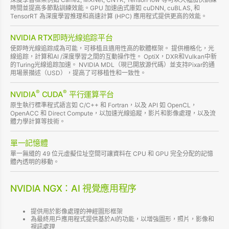
時間並提高多節點訓練效能。GPU 加速函式庫如 cuDNN, cuBLAS, 和
TensorRT 為深度學習推理和高速計算 (HPC) 應用程式提供更高的效能。
NVIDIA RTX即時光線追踪平台
使即時光線追踪成為可能，可移植且適用性高的軟體框架。 提供柵格化，光
線追踪，計算和AI /深度學習之間的互動操作性。 OptiX，DXR和Vulkan中新
的Turing光線追踪加速。 NVIDIA MDL（現已開放源代碼）並支持Pixar的通
用場景描述（USD），提高了可移植性和一致性。
®
®
NVIDIA
CUDA
平行運算平台
原生執行標準程式語言如 C/C++ 和 Fortran，以及 API 如 OpenCL，
OpenACC 和 Direct Compute，以加速光線追蹤，影片和影像處理，以及流
體力學計算等技術。
單一記憶體
單一無縫的 49 位元虛擬位址空間可讓資料在 CPU 和 GPU 完全分配的記憶
體內透明的移動。
NVIDIA NGX：AI 視覺應用程序
提供用於影像處理的神經圖形框架
為最終用戶應用程式提供基於AI的功能，以增強圖形，照片，影像和
視訊處理