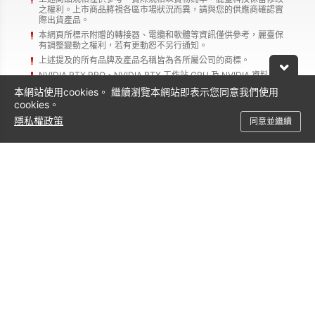
之權利。上市商品將視各區市場狀況而異，請與您的供應商確認實
際出貨產品。
本網頁所標示附贈的轉接器、電纜和軟體等資訊僅供參考，麗臺保
有調整變動之權利，若有更動恕不另行通知。
上述提及的所有品牌及產品名稱皆為各所屬公司的商標。
NVIDIA RTX PRO、NVIDIA RTX 工作站 GPU 及 NVIDIA 資料中心
GPU 均由 NVIDIA 設計、製造並經過測試。
本網站使用cookies。 繼續瀏覽本網站即表示您同意我們使用
cookies。
隱私權政策
同意並繼續
支援服務
聯絡方式
0800-600-206
service@leadtek.com.tw