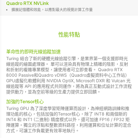
Quadro RTX NVLink
擴展記憶體和效能，以應對最大的視覺計算工作量
性能特點
革命性的即時光線追蹤加速
Turing 結合了新的硬體光線追蹤引擎，是業界第一個支援即時光
線追蹤的繪圖處理器。 單可以渲染具有物理上精確的陰影，反射
和折射的複雜專業模型，讓使用者可立即查看。 Quadro RTX
8000 Passive和Quadro vDWS（Quadro虛擬資料中心工作站）
GPU虛擬化軟體利用 NVIDIA OptiX, Microsoft DXR 和 Vulcan 光
線追蹤等 API 的應用程式共同運作，將為真正互動式設計工作流程
提供動力，並為空前等級的生產力提供立即回饋。
加強的Tensor核心
Turing GPU 為了深度學習矩陣運算而設計，為神經網路訓練和推
理功能的核心，包括加強的Tensor核心，除了 INT8 和兩個新的
INT4 和 INT1 (二進制) 精度模式以外，還可加速 FP16 / FP32 矩
陣運算。獨立的浮點和整數資料路徑，利用運算和位址計算的混合
方式，可讓工作負載更有效率地執行。