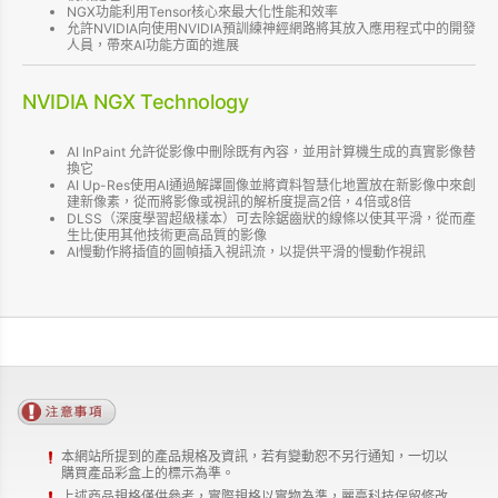
NGX功能利用Tensor核心來最大化性能和效率
允許NVIDIA向使用NVIDIA預訓練神經網路將其放入應用程式中的開發
人員，帶來AI功能方面的進展
NVIDIA NGX Technology
AI InPaint 允許從影像中刪除既有內容，並用計算機生成的真實影像替
換它
AI Up-Res使用AI通過解譯圖像並將資料智慧化地置放在新影像中來創
建新像素，從而將影像或視訊的解析度提高2倍，4倍或8倍
DLSS（深度學習超級樣本）可去除鋸齒狀的線條以使其平滑，從而產
生比使用其他技術更高品質的影像
AI慢動作將插值的圖幀插入視訊流，以提供平滑的慢動作視訊
本網站所提到的產品規格及資訊，若有變動恕不另行通知，一切以
購買產品彩盒上的標示為準。
上述商品規格僅供參考，實際規格以實物為準，麗臺科技保留修改