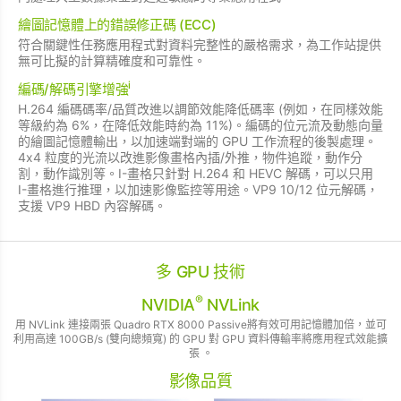
繪圖記憶體上的錯誤修正碼 (ECC)
符合關鍵性任務應用程式對資料完整性的嚴格需求，為工作站提供
無可比擬的計算精確度和可靠性。
i
編碼/解碼引擎增強
H.264 編碼碼率/品質改進以調節效能降低碼率 (例如，在同樣效能
等級約為 6%，在降低效能時約為 11%)。編碼的位元流及動態向量
的繪圖記憶體輸出，以加速端對端的 GPU 工作流程的後製處理。
4x4 粒度的光流以改進影像畫格內插/外推，物件追蹤，動作分
割，動作識別等。I-畫格只針對 H.264 和 HEVC 解碼，可以只用
I-畫格進行推理，以加速影像監控等用途。VP9 10/12 位元解碼，
支援 VP9 HBD 內容解碼。
多 GPU 技術
®
NVIDIA
NVLink
用 NVLink 連接兩張 Quadro RTX 8000 Passive將有效可用記憶體加倍，並可
利用高達 100GB/s (雙向總頻寬) 的 GPU 對 GPU 資料傳輸率將應用程式效能擴
張 。
影像品質