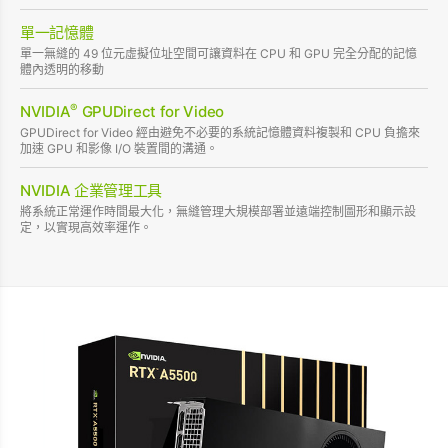
單一記憶體
單一無縫的 49 位元虛擬位址空間可讓資料在 CPU 和 GPU 完全分配的記憶
體內透明的移動
®
NVIDIA
GPUDirect for Video
GPUDirect for Video 經由避免不必要的系統記憶體資料複製和 CPU 負擔來
加速 GPU 和影像 I/O 裝置間的溝通。
NVIDIA 企業管理工具
將系統正常運作時間最大化，無縫管理大規模部署並遠端控制圖形和顯示設
定，以實現高效率運作。