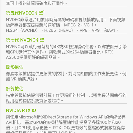
無可比擬的計算精確度和可靠性。
1
第五代NVDEC引擎
NVDEC非常適合用於即時解碼的轉碼和視頻播放應用。 下面視頻
編解碼器都支援硬體加速解碼：MPEG-2，VC-1，
H.264（AVCHD），H.265（HEVC），VP8，VP9，和AV1。
第七代 NVENC引擎
NVENC可以執行最苛刻的4K或8K視頻編碼任務，以釋放圖形引擎
和CPU進行其他運作。 與軟體式的x264編碼器相比，RTX
A5500提供更好的編碼品質。
圖形搶佔
像素等級搶佔提供更細微的控制，對時間相關的工作支援更佳，例
如 VR 動態追蹤。
計算搶佔
指令等級搶佔提供對計算工作更精細的控制，以避免長時間執行的
應用程式獨佔系統資源或超時。
NVIDIA RTX IO
與使用Microsoft新的DirectStorage for Windows API的傳統儲存
API相比，基於GPU的無損耗解壓縮性能提高了多達100倍和20
倍，且CPU使用率更低。 RTX IO以更有效的壓縮形式將數據從存
儲設備移至GPU，並改善了I / O性能。