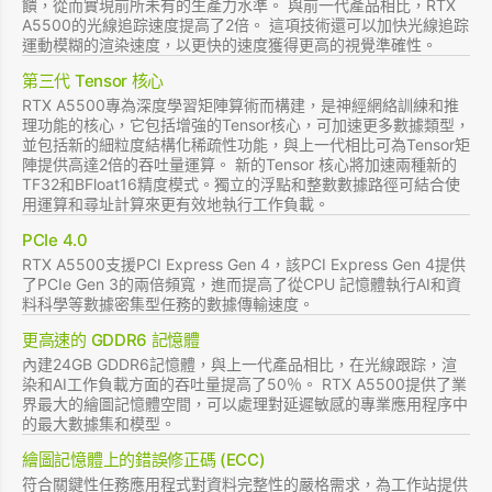
饋，從而實現前所未有的生產力水準。 與前一代產品相比，RTX
A5500的光線追踪速度提高了2倍。 這項技術還可以加快光線追踪
運動模糊的渲染速度，以更快的速度獲得更高的視覺準確性。
第三代 Tensor 核心
RTX A5500專為深度學習矩陣算術而構建，是神經網絡訓練和推
理功能的核心，它包括增強的Tensor核心，可加速更多數據類型，
並包括新的細粒度結構化稀疏性功能，與上一代相比可為Tensor矩
陣提供高達2倍的吞吐量運算。 新的Tensor 核心將加速兩種新的
TF32和BFloat16精度模式。獨立的浮點和整數數據路徑可結合使
用運算和尋址計算來更有效地執行工作負載。
PCIe 4.0
RTX A5500支援PCI Express Gen 4，該PCI Express Gen 4提供
了PCIe Gen 3的兩倍頻寬，進而提高了從CPU 記憶體執行AI和資
料科學等數據密集型任務的數據傳輸速度。
更高速的 GDDR6 記憶體
內建24GB GDDR6記憶體，與上一代產品相比，在光線跟踪，渲
染和AI工作負載方面的吞吐量提高了50％。 RTX A5500提供了業
界最大的繪圖記憶體空間，可以處理對延遲敏感的專業應用程序中
的最大數據集和模型。
繪圖記憶體上的錯誤修正碼 (ECC)
符合關鍵性任務應用程式對資料完整性的嚴格需求，為工作站提供