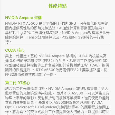
性能特點
NVIDIA Ampere 架構
NVIDIA RTX A5500 是最平衡的工作站 GPU，可在優化的功率範
圍內提供高性能的即時光線追踪，AI加速計算和專業圖形渲染。
基於Turing GPU主要增強SM功能，NVIDIA Ampere架構亦強化光
線追踪運算，Tensor矩陣運算以及FP32和INT32運算的平行執
行。
CUDA 核心
與上一代相比，基於 NVIDIA Ampere 架構的 CUDA 內核帶來高
達 3.0 倍的單精度浮點 (FP32) 吞吐量，為繪圖工作流程例如 3D
模型開發和計算模擬等工作負載例如計算機輔助工程（CAE）提供
顯著的性能提升 。 RTX A5500啟用兩個FP32主要數據路徑，使
FP32峰值運算次數增加了一倍。
第二代 RT核心
結合第二代光線追踪引擎，NVIDIA Ampere GPU架構提供了令人
難以置信的光線追踪渲染效能。 單片RTX A5500 卡可以渲染具有
物理上準確的陰影，反射和折射的複雜專業模型，從而使用戶能夠
立即洞察設計結果。 基於RTX A5500的系統將與利用NVIDIA
OptiX，Microsoft DXR和Vulkan光線跟踪等API的應用程式協同工
作，將為真正的交互式設計工作流提供強大的動力，以提供即時回