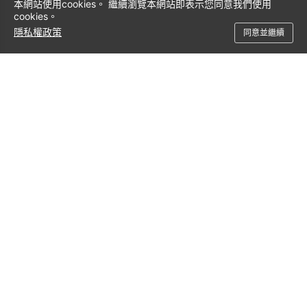
本網站使用cookies。 繼續瀏覽本網站即表示您同意我們使用
GPU的虛擬化支援。
6. 之前稱為NVIDIA Quadro Experience的軟體正於進行品牌過渡期。
cookies。
隱私權政策
同意並繼續
本網站所提到的產品規格及資訊，若有變動恕不另行通知，一切以
購買產品彩盒上的標示為準。
上述商品規格僅供參考，實際規格以實物為準，麗臺科技保留修改
之權利。上市商品將視各區市場狀況而異，請與您的供應商確認實
際出貨產品。
本網頁所標示附贈的轉接器、電纜和軟體等資訊僅供參考，麗臺保
有調整變動之權利，若有更動恕不另行通知。
上述提及的所有品牌及產品名稱皆為各所屬公司的商標。
NVIDIA RTX PRO、NVIDIA RTX 工作站 GPU 及 NVIDIA 資料中心
GPU 均由 NVIDIA 設計、製造並經過測試。
支援服務