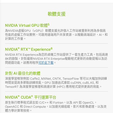
軟體支援
5
NVIDIA Virtual GPU 軟體
為NVIDIA虛擬GPU（vGPU）軟體支援允許個人工作站被重新利用為多個高
性能的虛擬工作站實例，可啟用遠端用戶共享資源，以驅動高端設計，AI，和
計算的工作量。
®
6
NVIDIA
RTX™ Experience
NVIDIA RTX Experience為您的桌機工作站提供了一套生產力工具，包括高達
8K的錄製，針對最新NVIDIA RTX Enterprise驅動程式更新的自動提報以及訪
問遊戲功能。該應用程序
可於此下載
。
針對 AI 最佳化的軟體
深度學習框架例如 Caffe2, MXNet, CNTK, TensorFlow 等可以大幅加快訓練
時間並提高多節點訓練效能。GPU 加速函式庫如 cuDNN, cuBLAS, 和
TensorRT 為深度學習推理和高速計算 (HPC) 應用程式提供更高的效能。
®
®
NVIDIA
CUDA
平行運算平台
原生執行標準程式語言如 C/C++ 和 Fortran，以及 API 如 OpenCL，
OpenACC 和 Direct Compute，以加速光線追蹤，影片和影像處理，以及流
體力學計算等技術。