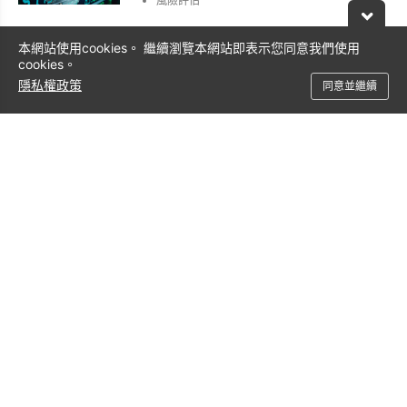
風險評估
本網站使用cookies。 繼續瀏覽本網站即表示您同意我們使用
製造業
cookies。
剩餘使用壽命估計
失敗預測
隱私權政策
同意並繼續
需求預測
衛生保健
改善臨床護理
提高營運效率
加快藥物發現
電信
偵測網絡/安全/異常
預測網絡性能
網絡資源最佳化（SON）
零售
供應鍊和庫存管理
價格管理/降價最佳化
促銷順序和廣告目標