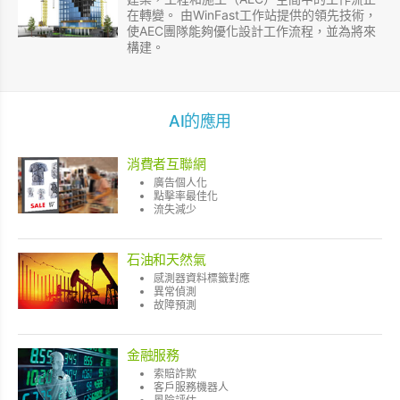
在轉變。 由WinFast工作站提供的領先技術，
使AEC團隊能夠優化設計工作流程，並為將來
構建。
AI的應用
消費者互聯網
廣告個人化
點擊率最佳化
流失減少
石油和天然氣
感測器資料標籤對應
異常偵測
故障預測
金融服務
索賠詐欺
客戶服務機器人