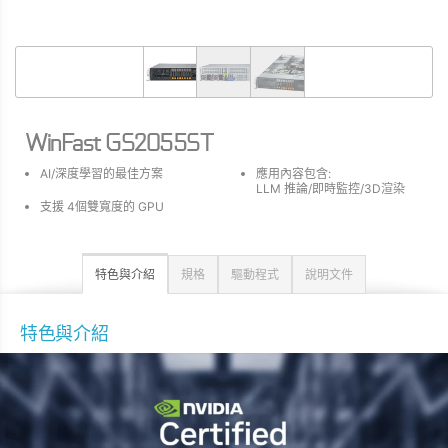
WinFast GS2055ST
AI/深度學習的最佳方案
應用內容包含:
LLM 推論/即時監控/3D渲染
支援 4個雙寬度的 GPU
特色與介紹
規格
驅動程式
說明文件
特色與介紹