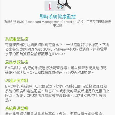
即時系統健康監控
系統內建 BMC(Baseboard Management Controller) 晶片，可隨時回報系統健
康狀態
系統電壓監控
電壓監控器將連續掃描關鍵電壓水平。一旦電壓變得不穩定，它將
發出警告或向IPMI WebGUI和IPMIView發送錯誤消息。這些電壓
水平的即時資訊全部都顯示在IPMI中。
風扇狀態監控
BMC晶片中內嵌的系統運行狀況監視器，可以檢查系統風扇的轉
速(RPM)狀態。CPU和機箱風扇轉速，可透過lPMI調整。
環境溫度控制
BMC中的系統運行狀況傳感器，透過IPMI接口即時監控處理器和
系統的溫度和電壓配置。每當CPU或系統的溫度超過用戶定義的上
限時，系統 / CPU冷卻風扇就會提高轉速，以防止CPU或系統過
熱。
系統資源警報
此功能是通知用戶某些系統事件。例如，您可以設定系統溫度，