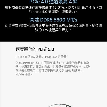
PCIe 4.0 通道最高 4 條
針對周邊裝置快速存取提供高達 16 GT/s，以及利用高達 4 條 PCI
Express 4.0 通道提供連網能力。
高達 DDR5 5600 MT/s
此業界首創的記憶體技術支援快速頻率與高頻寬和處理量，締造增
強的工作流程與生產力。
®
速度翻倍的 PCIe
5.0
PCIe 5.0 的 I/O 效能是 PCIe 4.0 的兩倍。
您可以使用 128 個 I/O 通道將連接 HPC 集羣的網路頻寬翻
倍，並滿足巨大頻寬的需求。對於其他應用程式需求，以及
在虛擬化環境中，您可以更快地連接到 GPU 加速器、
NVMe 硬碟。