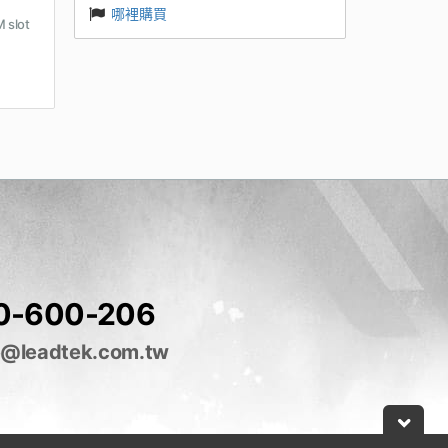
哪裡購買
 slot
0-600-206
e@leadtek.com.tw