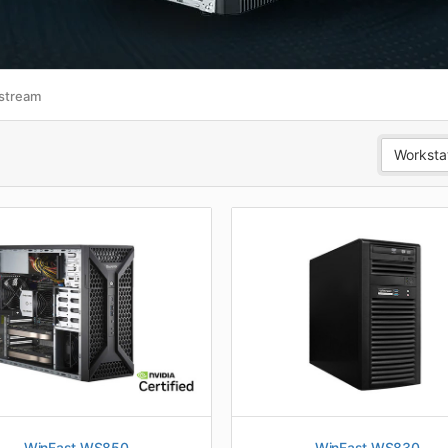
stream
Worksta
WinFast WS850
WinFast WS830