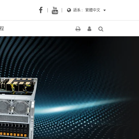
語系 :
繁體中文
程