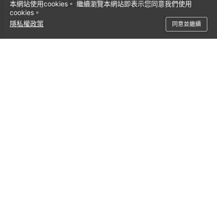
石油和天然氣
本網站使用cookies。 繼續瀏覽本網站即表示您同意我們使用
感測器資料標籤對應
cookies。
異常偵測
隱私權政策
同意並繼續
故障預測
金融服務
索賠詐欺
客戶服務機器人
風險評估
製造業
剩餘使用壽命估計
失敗預測
需求預測
衛生保健
改善臨床護理
提高營運效率
加快藥物發現