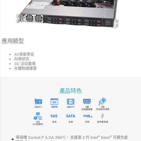
應用類型
AI/深度學習
科學研究
3D 渲染農場
天體物理運算
產品特色
®
®
單插槽 Socket P (LGA 3647)， 支援第 2 代 Intel
Xeon
可擴充處