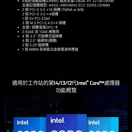
4個記憶體插槽(DIMM); 最高支援128GB: 4x 32 GB DRAM
支援記憶體類型: 4400~4800MHz ECC DDR5 UDIMM
2 個 PCI-E 5.0 x16 插槽 (16/NA or 8/8)
2 個 PCI-E 3.0 x4插槽
1 個 5V PCI 32bit
3 個 M.2 PCI-E 4.0x4 插槽
支援1 個雙寬度GPU 卡
2.5GbE 及 1GbE 網路埠
4 個 3.5“ 可旋轉式磁碟槽
4 個 2.5“ 磁碟架(選購)
2 個 5.25”磁碟槽
1 個 668W 高效能白金級電源供應器
®
適用於工作站的第14/13/12代Intel
Core™處理器
功能概覽