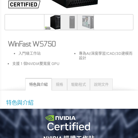
WinFast WS750
入門級工作站
專為AI/深度學習/CAD/3D建模而
設計
支援 1 個NVIDIA雙寬度 GPU
特色與介紹
規格
驅動程式
說明文件
特色與介紹