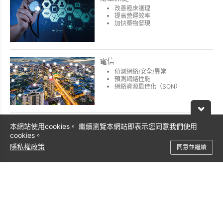
改善臨床護理
提高營運效率
加快藥物發現
電信
偵測網絡/安全/異常
預測網絡性能
網絡資源最佳化（SON）
零售
本網站使用cookies。 繼續瀏覽本網站即表示您同意我們使用
cookies。
供應鍊和庫存管理
價格管理/降價最佳化
隱私權政策
同意並繼續
促銷順序和廣告目標
汽車
個人化和智慧客戶互動
連線車輛預測維護
預測需求和容量規劃