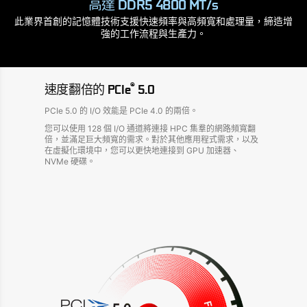
高達 DDR5 4800 MT/s
此業界首創的記憶體技術支援快速頻率與高頻寬和處理量，締造增
強的工作流程與生產力。
®
速度翻倍的 PCIe
5.0
PCIe 5.0 的 I/O 效能是 PCIe 4.0 的兩倍。
您可以使用 128 個 I/O 通道將連接 HPC 集羣的網路頻寬翻
倍，並滿足巨大頻寬的需求。對於其他應用程式需求，以及
在虛擬化環境中，您可以更快地連接到 GPU 加速器、
NVMe 硬碟。