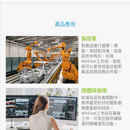
產品應用
製造業
對產品進行建模，模
擬，測試和改進，這是
前所未有的。利用
WinFast工作站，製造
商可以更快地設計創新
產品並將其推向市場。
媒體與娛樂
從演出前到後期製作，
業界最受好評的電影都
需要最新的技術。
WinFast工作站在幕後
工作，可為您提供講故
事的精確度和功能。