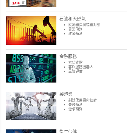
石油和天然氣
感測器資料標籤對應
異常偵測
故障預測
金融服務
索賠詐欺
客戶服務機器人
風險評估
製造業
剩餘使用壽命估計
失敗預測
需求預測
衛生保健