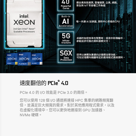
®
速度翻倍的 PCIe
4.0
PCIe 4.0 的 I/O 效能是 PCIe 3.0 的兩倍。
您可以使用 128 個 I/O 通道將連接 HPC 集羣的網路頻寬翻
倍，並滿足巨大頻寬的需求。對於其他應用程式需求，以及
在虛擬化環境中，您可以更快地連接到 GPU 加速器、
NVMe 硬碟。