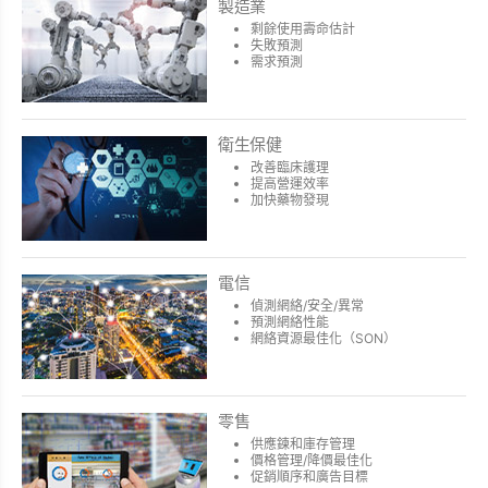
製造業
剩餘使用壽命估計
失敗預測
需求預測
衛生保健
改善臨床護理
提高營運效率
加快藥物發現
電信
偵測網絡/安全/異常
預測網絡性能
網絡資源最佳化（SON）
零售
供應鍊和庫存管理
價格管理/降價最佳化
促銷順序和廣告目標