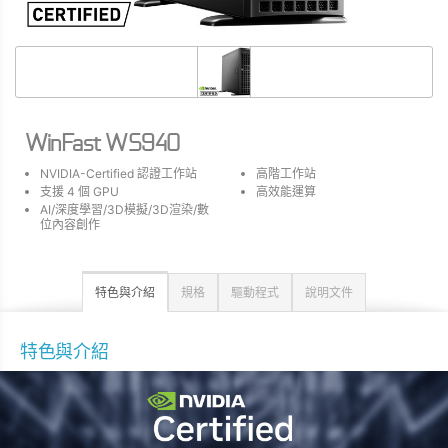
WinFast WS940
NVIDIA-Certified 認證工作站
高階工作站
支援 4 個 GPU
高效能運算
AI/深度學習/3D模擬/3D渲染/數
位內容創作
特色與介紹
規格
驅動程式
說明文件
特色與介紹