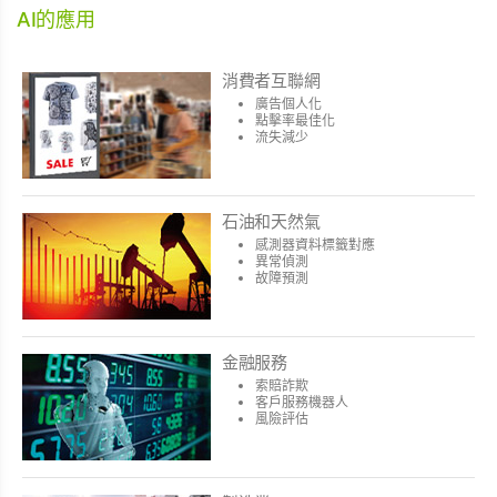
AI的應用
消費者互聯網
廣告個人化
點擊率最佳化
流失減少
石油和天然氣
感測器資料標籤對應
異常偵測
故障預測
金融服務
索賠詐欺
客戶服務機器人
風險評估