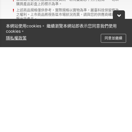
購買產品彩盒上的標示為準。
上述商品規格僅供參考，實際規格以實物為準，麗臺科技保留修改
之權利。上市商品將視各區市場狀況而異，請與您的供應商確認實
際出貨產品。
本網頁所標示附贈的轉接器、電纜和軟體等資訊僅供參考，麗臺保
本網站使用cookies。 繼續瀏覽本網站即表示您同意我們使用
有調整變動之權利，若有更動恕不另行通知。
cookies。
上述提及的所有品牌及產品名稱皆為各所屬公司的商標。
隱私權政策
同意並繼續
支援服務
聯絡方式
0800-600-206
service@leadtek.com.tw