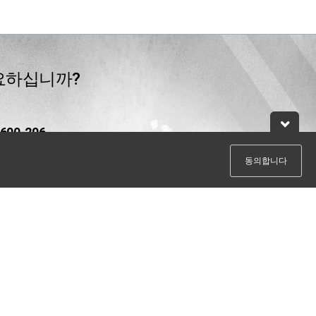
요하십니까?
-600-206
vice hotline from outside Taiwan by telephone or mobile, the
ill be charged.
동의합니다
@leadtek.com.tw
한국어