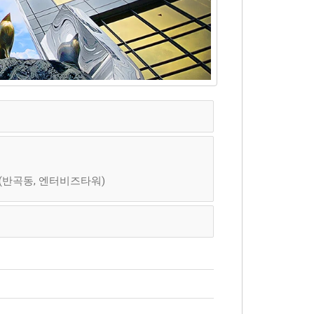
호 (반곡동, 엔터비즈타워)