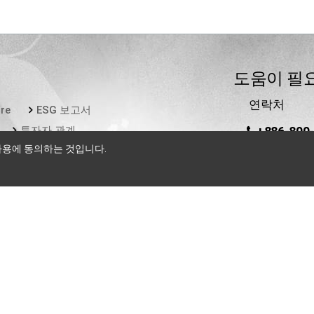
도움이 필
연락처
re
ESG 보고서
투자자 관계
+886-800
To call the ser
사용에 동의하는 것입니다.
local IDD fee w
service
esearch Inc.
All Rights Reserved
|
개인정보 처리방침
|
문의하기
|
언어 :