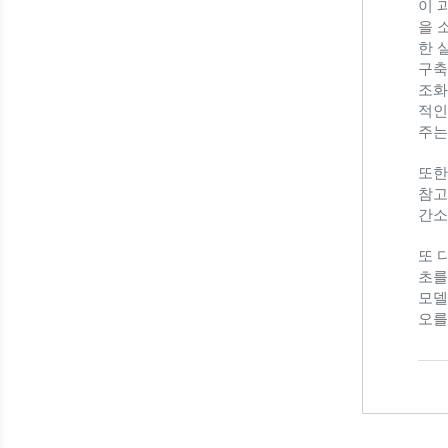
이 
을 소
한 
구축
조화
적인
주는
또한,
참고
간소
또 다
초를
모델
오를