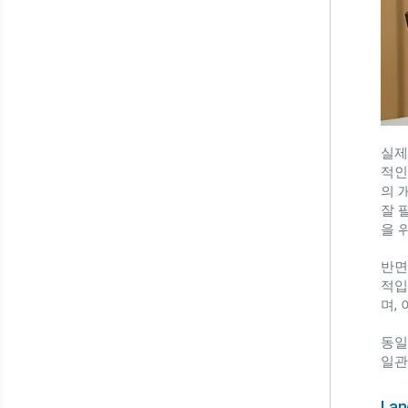
실제
적인
의 
잘 
을 
반면
적입니
며,
동일
일관
La