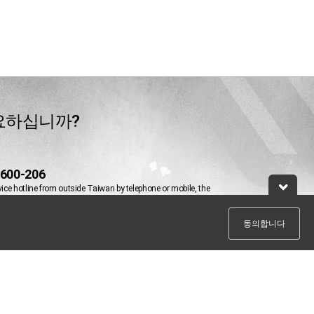
요하십니까?
-600-206
vice hotline from outside Taiwan by telephone or mobile, the
ill be charged.
@leadtek.com.tw
동의합니다