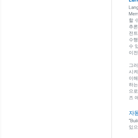
Lan
Me
할 
추론
전트
수행
수 
이전트
그러
시켜
이해
하는
으로
즈 
자
“Bu
있으