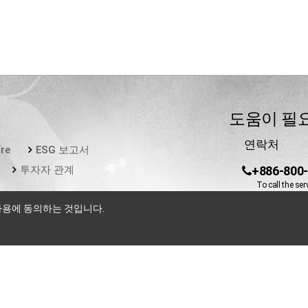
도움이 필
연락처
re
ESG 보고서
투자자 관계
+886-800
To call the ser
local IDD fee w
사용에 동의하는 것입니다.
service