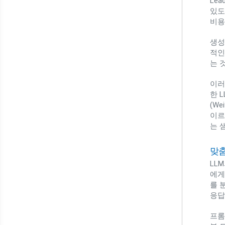
Le
있도
비용
생성
적인
는 
이러한
한 
(W
이르
는 
맞춤
LL
에게
를 
응답
프롬