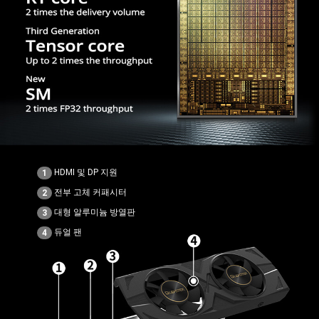
HDMI 및 DP 지원
1
전부 고체 커패시터
2
대형 알루미늄 방열판
3
듀얼 팬
4