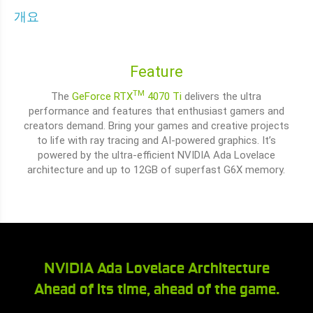
개요
Feature
TM
The
GeForce RTX
4070 Ti
delivers the ultra
performance and features that enthusiast gamers and
creators demand. Bring your games and creative projects
to life with ray tracing and AI-powered graphics. It’s
powered by the ultra-efficient NVIDIA Ada Lovelace
architecture and up to 12GB of superfast G6X memory.
NVIDIA Ada Lovelace Architecture
Ahead of its time, ahead of the game.