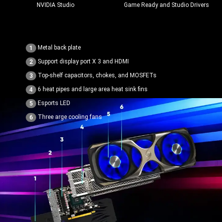
NVIDIA Studio
Game Ready and Studio Drivers
Metal back plate
1
Support display port X 3 and HDMI
2
Top-shelf capacitors, chokes, and MOSFETs
3
6 heat pipes and large area heat sink fins
4
Esports LED
5
Three arge cooling fans
6