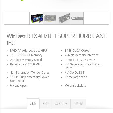
WinFast RTX 4070 Ti SUPER HURRICANE
16G
®
NVIDIA
Ada Lovelace GPU
8448 CUDA Cores
16GB GDDR6X Memory
256 bit Memory Interface
21 Gbps Memory Speed
Base clock: 2340 MHz
Boost clock: 2610 MHz
3rd Generation Ray Tracing
Cores
4th Generation Tensor Cores
NVIDIA DLSS 3
16 Pin Supplementary Power
Three large fans
Connector
6 Heat Pipes
Metal Backplate
개요
사양
드라이버
매뉴얼